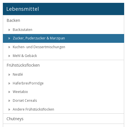
Lebensmittel
Backen
Backzutaten
Zucker, Puderzucker & Marzipan
Kuchen- und Dessertmischungen
Mehl & Gebäck
Frühstücksflocken
Nestlé
Haferbrei/Porridge
Weetabix
Dorset Cereals
Andere Frühstücksflocken
Chutneys