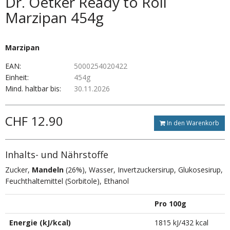
Dr. Oetker Ready to Roll
Marzipan 454g
Marzipan
EAN:
5000254020422
Einheit:
454g
Mind. haltbar bis:
30.11.2026
CHF 12.90
In den Warenkorb
Inhalts- und Nährstoffe
Zucker,
Mandeln
(26%), Wasser, Invertzuckersirup, Glukosesirup,
Feuchthaltemittel (Sorbitole), Ethanol
Pro 100g
Energie (kJ/kcal)
1815 kJ/432 kcal