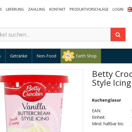
S
LIEFERUNG
ZAHLUNG
KONTAKT
PRODUKTVORSCHLÄGE
LOGIN
s
Getränke
Non-Food
Earth Shop
Betty Croc
Style Icing
Kuchenglasur
EAN:
Einheit:
Mind. haltbar bis: