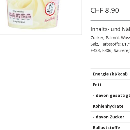
CHF 8.90
Inhalts- und Nä
Zucker, Palmöl, Wass
Salz, Farbstoffe: E
E433, E306, Säurereg
Energie (kJ/kcal)
Fett
- davon gesättig
Kohlenhydrate
- davon Zucker
Ballaststoffe