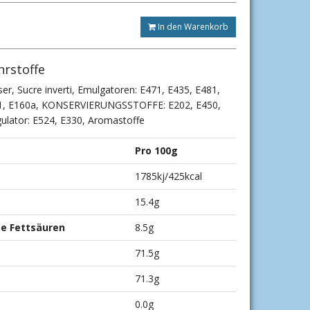
In den Warenkorb
hrstoffe
er, Sucre inverti, Emulgatoren: E471, E435, E481,
171, E160a, KONSERVIERUNGSSTOFFE: E202, E450,
ulator: E524, E330, Aromastoffe
Pro 100g
1785kj/425kcal
15.4g
te Fettsäuren
8.5g
71.5g
71.3g
0.0g