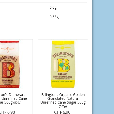
0.0g
0.53g
gton's Demerara
Billingtons Organic Golden
l Unrefined Cane
Granulated Natural
ar 500g
Unrefined Cane Sugar 500g
(500g)
(500g)
CHF 6.90
CHF 6.90