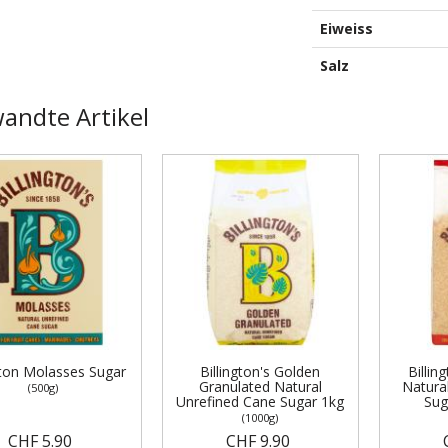
Eiweiss
Salz
andte Artikel
gton Molasses Sugar
Billington's Golden
Billin
Granulated Natural
Natura
(500g)
Unrefined Cane Sugar 1kg
Sug
(1000g)
CHF 5.90
CHF 9.90