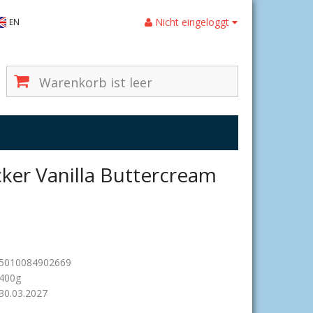
Nicht eingeloggt
EN
Warenkorb ist leer
ker Vanilla Buttercream
5010084902669
400g
30.03.2027