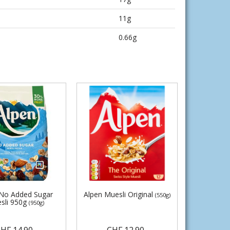
11g
0.66g
 No Added Sugar
Alpen Muesli Original
(550g)
sli 950g
(950g)