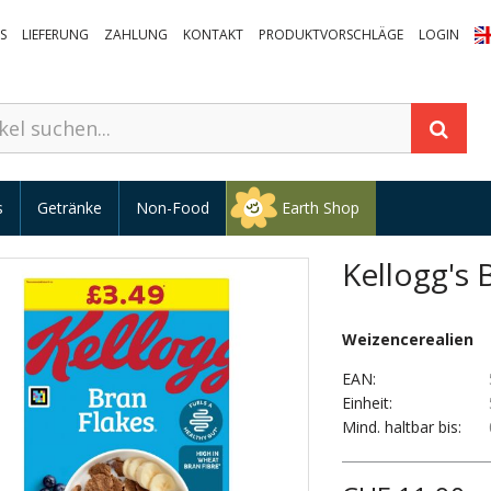
S
LIEFERUNG
ZAHLUNG
KONTAKT
PRODUKTVORSCHLÄGE
LOGIN
s
Getränke
Non-Food
Earth Shop
Kellogg's 
Weizencerealien
EAN:
Einheit:
Mind. haltbar bis: