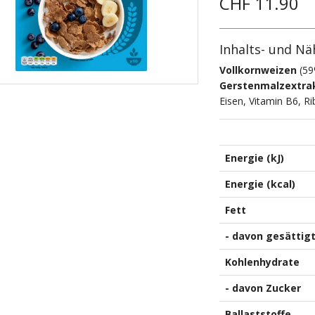
CHF 11.90
Inhalts- und Nä
Vollkornweizen
(59
Gerstenmalzextra
Eisen, Vitamin B6, Ri
Energie (kJ)
Energie (kcal)
Fett
- davon gesättig
Kohlenhydrate
- davon Zucker
Ballaststoffe