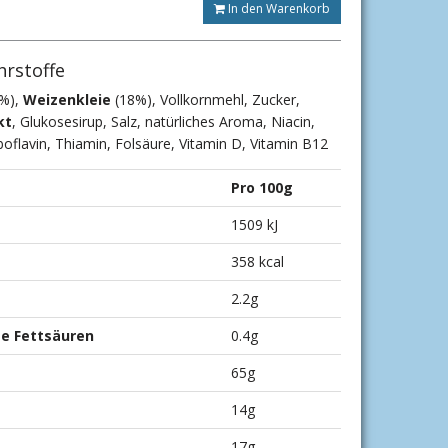
In den Warenkorb
hrstoffe
%),
Weizenkleie
(18%), Vollkornmehl, Zucker,
kt
, Glukosesirup, Salz, natürliches Aroma, Niacin,
boflavin, Thiamin, Folsäure, Vitamin D, Vitamin B12
Pro 100g
1509 kJ
358 kcal
2.2g
te Fettsäuren
0.4g
65g
14g
17g