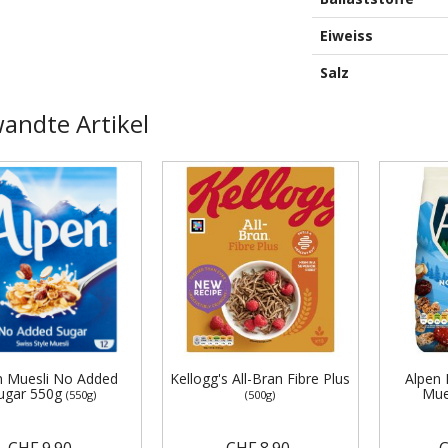
Eiweiss
Salz
andte Artikel
n Muesli No Added
Kellogg's All-Bran Fibre Plus
Alpen
ugar 550g
Mue
(550g)
(500g)