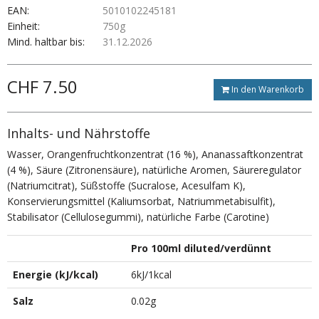
EAN:
5010102245181
Einheit:
750g
Mind. haltbar bis:
31.12.2026
CHF 7.50
In den Warenkorb
Inhalts- und Nährstoffe
Wasser, Orangenfruchtkonzentrat (16 %), Ananassaftkonzentrat
(4 %), Säure (Zitronensäure), natürliche Aromen, Säureregulator
(Natriumcitrat), Süßstoffe (Sucralose, Acesulfam K),
Konservierungsmittel (Kaliumsorbat, Natriummetabisulfit),
Stabilisator (Cellulosegummi), natürliche Farbe (Carotine)
Pro 100ml diluted/verdünnt
Energie (kJ/kcal)
6kJ/1kcal
Salz
0.02g