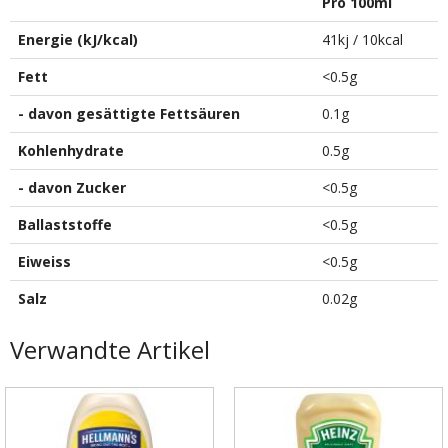
Pro 100ml
Energie (kJ/kcal)
41kj / 10kcal
Fett
<0.5g
- davon gesättigte Fettsäuren
0.1g
Kohlenhydrate
0.5g
- davon Zucker
<0.5g
Ballaststoffe
<0.5g
Eiweiss
<0.5g
Salz
0.02g
Verwandte Artikel